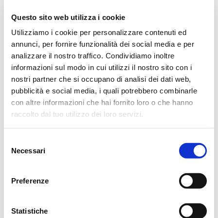
Servizi BE stringa di connessione al database
Questo sito web utilizza i cookie
percorso della cartella che ospita i log e i messaggi
Utilizziamo i cookie per personalizzare contenuti ed
scaricati e inviati base-url dei servizi con quale
annunci, per fornire funzionalità dei social media e per
utenza devono girare i servizi Altre specifiche non
analizzare il nostro traffico. Condividiamo inoltre
standard da applicare riferite al documento di
informazioni sul modo in cui utilizzi il nostro sito con i
installazione dei...
Nel caso di indagine su
nostri partner che si occupano di analisi dei dati web,
persona fisica con
pubblicità e social media, i quali potrebbero combinarle
collegamento di delega
con altre informazioni che hai fornito loro o che hanno
raccolto dal tuo utilizzo dei loro servizi.
ricevuta da società su uno
specifico rapporto non
vengono estratti i movimenti,
Selezione
Necessari
come mai?
del
consenso
da
Alessandro Adamo
|
Lug 15, 2021
Preferenze
I movimenti che devono essere estratti sono quelli
riferiti al periodo su cui insiste la delega applicando
Statistiche
comunque il filtro sulle date del periodo di indagine